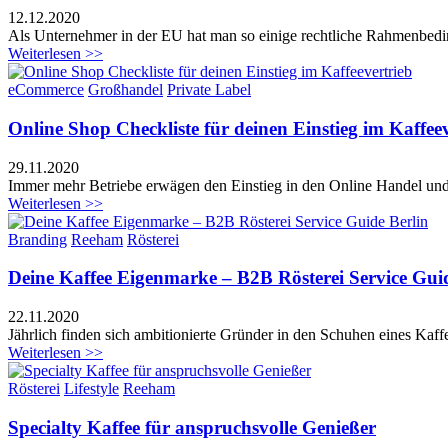
12
.
12
.
2020
Als Unternehmer in der EU hat man so einige rechtliche Rahmenbedin
Weiterlesen >>
eCommerce
Großhandel
Private Label
Online Shop Checkliste für deinen Einstieg im Kaffeev
29
.
11
.
2020
Immer mehr Betriebe erwägen den Einstieg in den Online Handel und 
Weiterlesen >>
Branding
Reeham
Rösterei
Deine Kaffee Eigenmarke – B2B Rösterei Service Guid
22
.
11
.
2020
Jährlich finden sich ambitionierte Gründer in den Schuhen eines Kaff
Weiterlesen >>
Rösterei
Lifestyle
Reeham
Specialty Kaffee für anspruchsvolle Genießer