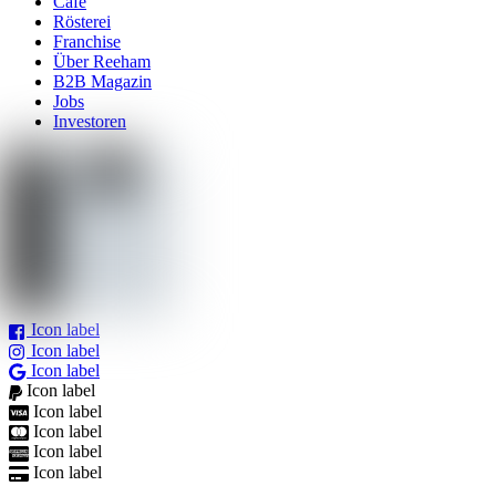
Café
Rösterei
Franchise
Über Reeham
B2B Magazin
Jobs
Investoren
Icon label
Icon label
Icon label
Icon label
Icon label
Icon label
Icon label
Icon label